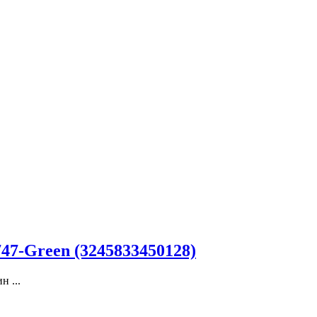
7-Green (3245833450128)
 ...