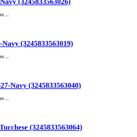
avy (3245833563026)
 ...
Navy (3245833563019)
 ...
7-Navy (3245833563040)
 ...
urchese (3245833563064)