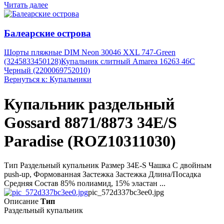
Читать далее
Балеарские острова
Шорты пляжные DIM Neon 30046 XXL 747-Green
(3245833450128)
Купальник слитный Amarea 16263 46C
Черный (2200069752010)
Вернуться к: Купальники
Купальник раздельный
Gossard 8871/8873 34E/S
Paradise (ROZ10311030)
Тип Раздельный купальник Размер 34E-S Чашка С двойным
push-up, Формованная Застежка Застежка Длина/Посадка
Средняя Состав 85% полиамид, 15% эластан ...
pic_572d337bc3ee0.jpg
Описание
Тип
Раздельный купальник