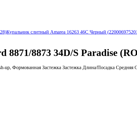
28)
Купальник слитный Amarea 16263 46C Черный (22000697520
 8871/8873 34D/S Paradise (R
-up, Формованная Застежка Застежка Длина/Посадка Средняя Со