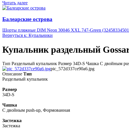
Читать далее
Балеарские острова
Шорты пляжные DIM Neon 30046 XXL 747-Green (32458334501
Вернуться к: Купальники
Купальник раздельный Gossard
Тип Раздельный купальник Размер 34D-S Чашка С двойным push
pic_572d337ce90a6.jpg
Описание
Тип
Раздельный купальник
Размер
34D-S
Чашка
С двойным push-up, Формованная
Застежка
Застежка