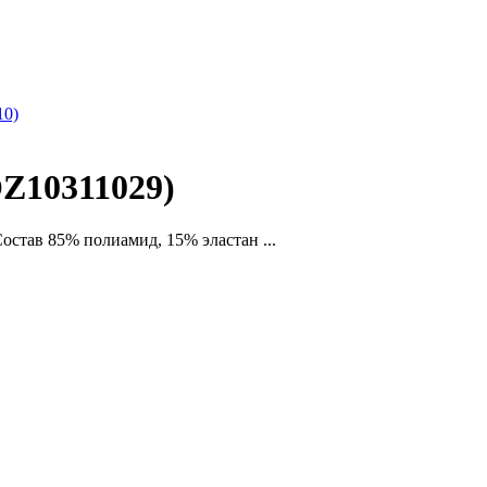
10)
OZ10311029)
став 85% полиамид, 15% эластан ...