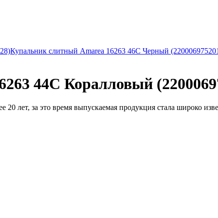
28)
Купальник слитный Amarea 16263 46C Черный (22000697520
263 44C Коралловый (2200069
 20 лет, за это время выпускаемая продукция стала широко изве