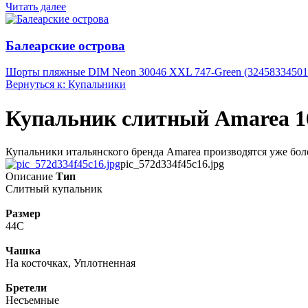
Читать далее
Балеарские острова
Шорты пляжные DIM Neon 30046 XXL 747-Green (32458334501
Вернуться к: Купальники
Купальник слитный Amarea 16
Купальники итальянского бренда Amarea производятся уже более
pic_572d334f45c16.jpg
Описание
Тип
Слитный купальник
Размер
44C
Чашка
На косточках, Уплотненная
Бретели
Несъемные