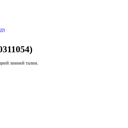
10)
0311054)
дней линией талии.