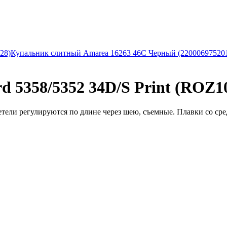
28)
Купальник слитный Amarea 16263 46C Черный (22000697520
 5358/5352 34D/S Print (ROZ1
етели регулируются по длине через шею, съемные. Плавки со сре