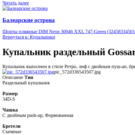
Читать далее
Балеарские острова
Шорты пляжные DIM Neon 30046 XXL 747-Green (32458334501
Вернуться к: Купальники
Купальник раздельный Gossard
Купальник выполнен в стиле Ретро, лиф с двойным пуш-ап, бр
pic_572d336543507.jpg
Описание
Тип
Раздельный купальник
Размер
34D-S
Чашка
С двойным push-up, Формованная
Бретели
Съемные