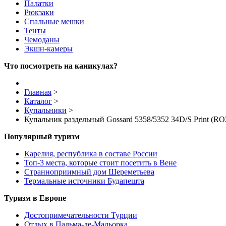
Палатки
Рюкзаки
Спальные мешки
Тенты
Чемоданы
Экшн-камеры
Что посмотреть на каникулах?
Главная
>
Каталог
>
Купальники
>
Купальник раздельный Gossard 5358/5352 34D/S Print (R
Популярный туризм
Карелия, республика в составе России
Топ-3 места, которые стоит посетить в Вене
Странноприимный дом Шереметьева
Термальные источники Будапешта
Туризм в Европе
Достопримечательности Турции
Отдых в Пальма-де-Мальорка