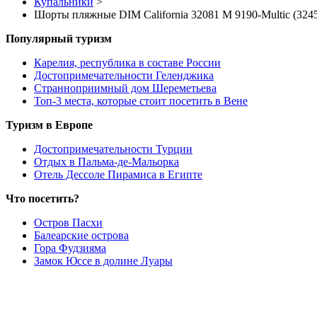
Купальники
>
Шорты пляжные DIM California 32081 M 9190-Multic (324
Популярный туризм
Карелия, республика в составе России
Достопримечательности Геленджика
Странноприимный дом Шереметьева
Топ-3 места, которые стоит посетить в Вене
Туризм в Европе
Достопримечательности Турции
Отдых в Пальма-де-Мальорка
Отель Дессоле Пирамиса в Египте
Что посетить?
Остров Пасхи
Балеарские острова
Гора Фудзияма
Замок Юссе в долине Луары