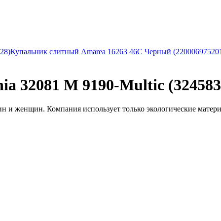
28)
Купальник слитный Amarea 16263 46C Черный (22000697520
a 32081 M 9190-Multic (324583
 и женщин. Компания использует только экологические материал