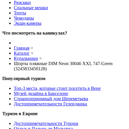
Рюкзаки
Спальные мешки
Тенты
Чемоданы
Экшн-камеры
Что посмотреть на каникулах?
Главная
>
Каталог
>
Купальники
>
Шорты пляжные DIM Neon 30046 XXL 747-Green
(3245833450128)
Популярный туризм
Топ-3 места, которые стоит посетить в Вене
Музей дизайна в Барселоне
Странноприимный дом Шереметьева
Достопримечательности Геленджика
Туризм в Европе
Достопримечательности Турции
Отдых в Пальма-де-Мальорка