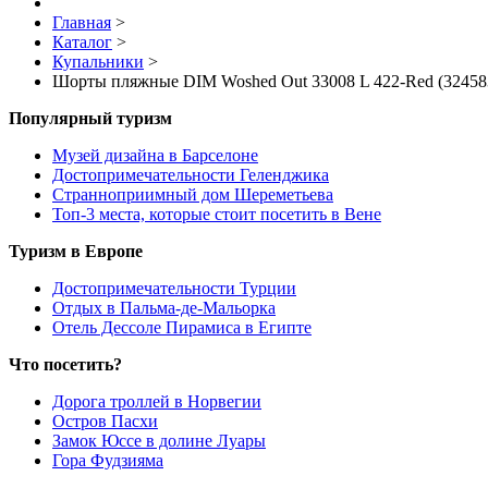
Главная
>
Каталог
>
Купальники
>
Шорты пляжные DIM Woshed Out 33008 L 422-Red (32458
Популярный туризм
Музей дизайна в Барселоне
Достопримечательности Геленджика
Странноприимный дом Шереметьева
Топ-3 места, которые стоит посетить в Вене
Туризм в Европе
Достопримечательности Турции
Отдых в Пальма-де-Мальорка
Отель Дессоле Пирамиса в Египте
Что посетить?
Дорога троллей в Норвегии
Остров Пасхи
Замок Юссе в долине Луары
Гора Фудзияма