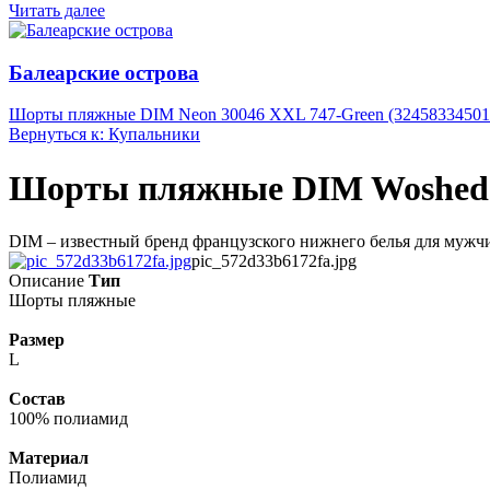
Читать далее
Балеарские острова
Шорты пляжные DIM Neon 30046 XXL 747-Green (32458334501
Вернуться к: Купальники
Шорты пляжные DIM Woshed Ou
DIM – известный бренд французского нижнего белья для мужчин
pic_572d33b6172fa.jpg
Описание
Тип
Шорты пляжные
Размер
L
Состав
100% полиамид
Материал
Полиамид