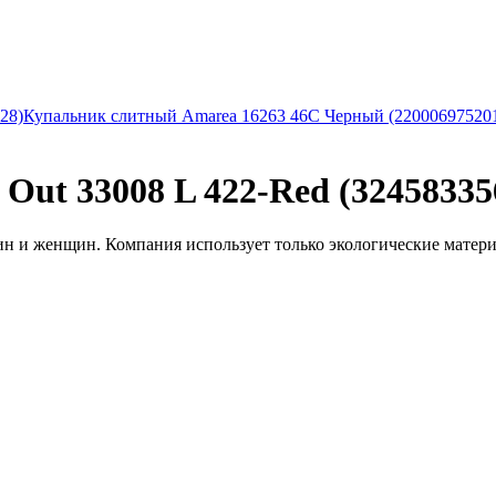
28)
Купальник слитный Amarea 16263 46C Черный (22000697520
t 33008 L 422-Red (32458335
 и женщин. Компания использует только экологические материал