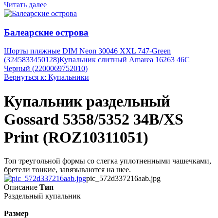
Читать далее
Балеарские острова
Шорты пляжные DIM Neon 30046 XXL 747-Green
(3245833450128)
Купальник слитный Amarea 16263 46C
Черный (2200069752010)
Вернуться к: Купальники
Купальник раздельный
Gossard 5358/5352 34B/XS
Print (ROZ10311051)
Топ треугольной формы со слегка уплотненными чашечками,
бретели тонкие, завязываются на шее.
pic_572d337216aab.jpg
Описание
Тип
Раздельный купальник
Размер