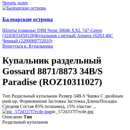
Читать далее
Балеарские острова
Шорты пляжные DIM Neon 30046 XXL 747-Green
(3245833450128)
Купальник слитный Amarea 16263 46C
Черный (2200069752010)
Вернуться к: Купальники
Купальник раздельный
Gossard 8871/8873 34B/S
Paradise (ROZ10311027)
Тип Раздельный купальник Размер 34B-S Чашка С двойным
push-up, Формованная Застежка Застежка Длина/Посадка
Средняя Состав 85% полиамид, 15% эластан ...
pic_572d337f7ecde.jpg
Описание
Тип
Раздельный купальник