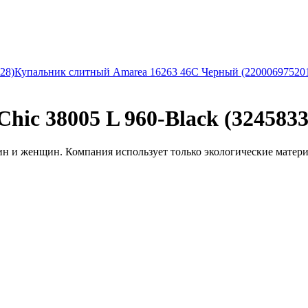
28)
Купальник слитный Amarea 16263 46C Черный (22000697520
ic 38005 L 960-Black (3245833
 и женщин. Компания использует только экологические материал