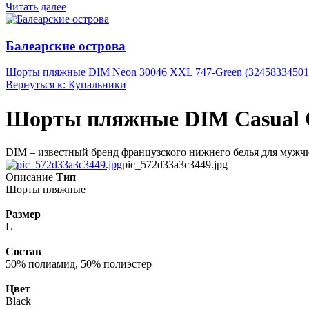
Читать далее
Балеарские острова
Шорты пляжные DIM Neon 30046 XXL 747-Green (32458334501
Вернуться к: Купальники
Шорты пляжные DIM Casual Ch
DIM – известный бренд французского нижнего белья для мужчин
pic_572d33a3c3449.jpg
Описание
Тип
Шорты пляжные
Размер
L
Состав
50% полиамид, 50% полиэстер
Цвет
Black