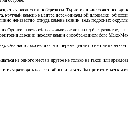
 на острове.
аслаждаться океанским побережьем. Туристов привлекают неорди
уа, круглый камень в центре церемониальной площадки, обнесе
инно неизвестно, откуда камень возник, ведь подобных округлы
я Оронго, в которой несколько сот лет назад был развит культ 
рритории деревни находят камни с изображением бога Маке-Мак
ху. Она настолько велика, что перемещение по ней не вызывае
щаться из одного места в другое не только на такси или арендо
таться разгадать все его тайны, или хотя бы притронуться к ча