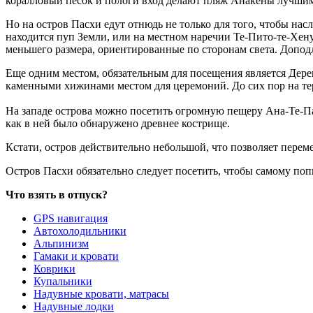
коралловый песок и пологи вход делают пляж Анакены лучшим
Но на остров Пасхи едут отнюдь не только для того, чтобы н
находится пуп Земли, или на местном наречии Те-Пито-те-Хен
меньшего размера, ориентированные по сторонам света. Доподл
Еще одним местом, обязательным для посещения является Деревн
каменными хижинами местом для церемоний. До сих пор на те
На западе острова можно посетить огромную пещеру Ана-Те-Па
как в ней было обнаружено древнее кострище.
Кстати, остров действительно небольшой, что позволяет переме
Остров Пасхи обязательно следует посетить, чтобы самому попы
Что взять в отпуск?
GPS навигация
Автохолодильники
Альпинизм
Гамаки и кровати
Коврики
Купальники
Надувные кровати, матрасы
Надувные лодки