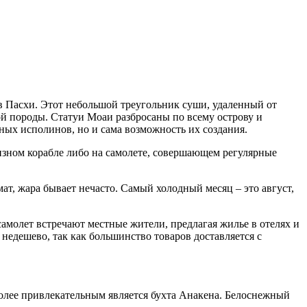
ов Пасхи. Этот небольшой треугольник суши, удаленный от
ой породы. Статуи Моаи разбросаны по всему острову и
нных исполинов, но и сама возможность их создания.
изном корабле либо на самолете, совершающем регулярные
мат, жара бывает нечасто. Самый холодный месяц – это август,
самолет встречают местные жители, предлагая жилье в отелях и
недешево, так как большинство товаров доставляется с
олее привлекательным является бухта Анакена. Белоснежный