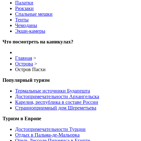
Палатки
Рюкзаки
Спальные мешки
Тенты
Чемоданы
Экшн-камеры
Что посмотреть на каникулах?
Главная
>
Острова
>
Остров Пасхи
Популярный туризм
Термальные источники Будапешта
Достопримечательности Архангельска
Карелия, республика в составе России
Странноприимный дом Шереметьева
Туризм в Европе
Достопримечательности Турции
Отдых в Пальма-де-Мальорка
Отель Дессоле Пирамиса в Египте