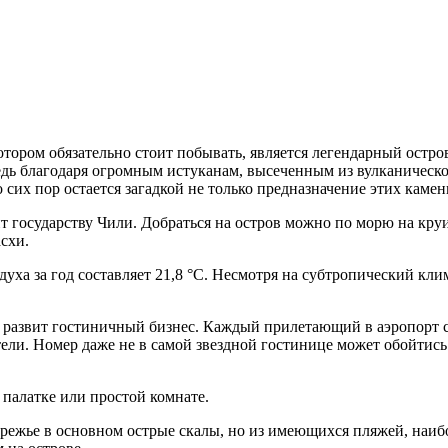
отором обязательно стоит побывать, является легендарный остр
редь благодаря огромным истуканам, высеченным из вулканическ
о сих пор остается загадкой не только предназначение этих каме
т государству Чили. Добраться на остров можно по морю на кру
схи.
духа за год составляет 21,8 °C. Несмотря на субтропический кли
нь развит гостиничный бизнес. Каждый прилетающий в аэропорт 
ли. Номер даже не в самой звездной гостинице может обойтись 
 палатке или простой комнате.
режье в основном острые скалы, но из имеющихся пляжей, наиб