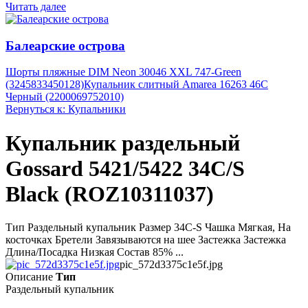
Читать далее
Балеарские острова
Шорты пляжные DIM Neon 30046 XXL 747-Green
(3245833450128)
Купальник слитный Amarea 16263 46C
Черный (2200069752010)
Вернуться к: Купальники
Купальник раздельный
Gossard 5421/5422 34C/S
Black (ROZ10311037)
Тип Раздельный купальник Размер 34C-S Чашка Мягкая, На
косточках Бретели Завязываются на шее Застежка Застежка
Длина/Посадка Низкая Состав 85% ...
pic_572d3375c1e5f.jpg
Описание
Тип
Раздельный купальник