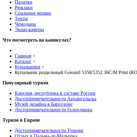
Палатки
Рюкзаки
Спальные мешки
Тенты
Чемоданы
Экшн-камеры
Что посмотреть на каникулах?
Главная
>
Каталог
>
Купальники
>
Купальник раздельный Gossard 5358/5352 36C/M Print (R
Популярный туризм
Карелия, республика в составе России
Достопримечательности Архангельска
Музей дизайна в Барселоне
Достопримечательности Геленджика
Туризм в Европе
Достопримечательности Турции
Отдых в Пальма-де-Мальорка