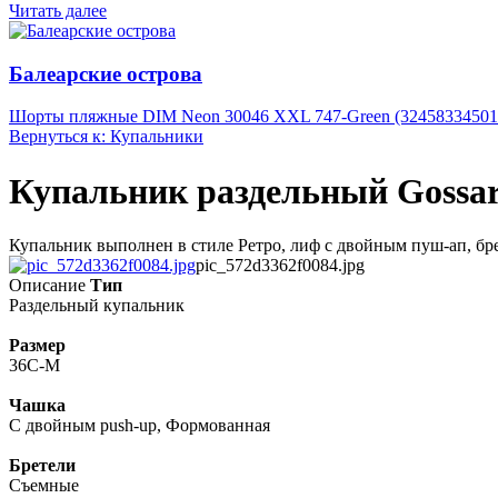
Читать далее
Балеарские острова
Шорты пляжные DIM Neon 30046 XXL 747-Green (32458334501
Вернуться к: Купальники
Купальник раздельный Gossar
Купальник выполнен в стиле Ретро, лиф с двойным пуш-ап, бр
pic_572d3362f0084.jpg
Описание
Тип
Раздельный купальник
Размер
36C-M
Чашка
С двойным push-up, Формованная
Бретели
Съемные