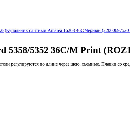
28)
Купальник слитный Amarea 16263 46C Черный (22000697520
d 5358/5352 36C/M Print (ROZ1
етели регулируются по длине через шею, съемные. Плавки со сре