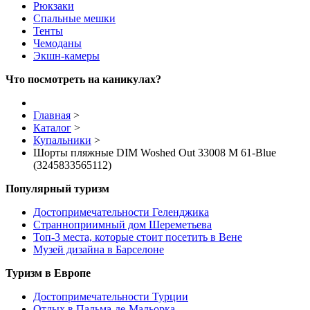
Рюкзаки
Спальные мешки
Тенты
Чемоданы
Экшн-камеры
Что посмотреть на каникулах?
Главная
>
Каталог
>
Купальники
>
Шорты пляжные DIM Woshed Out 33008 M 61-Blue
(3245833565112)
Популярный туризм
Достопримечательности Геленджика
Странноприимный дом Шереметьева
Топ-3 места, которые стоит посетить в Вене
Музей дизайна в Барселоне
Туризм в Европе
Достопримечательности Турции
Отдых в Пальма-де-Мальорка