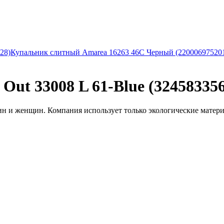
28)
Купальник слитный Amarea 16263 46C Черный (22000697520
t 33008 L 61-Blue (324583356
 и женщин. Компания использует только экологические материал