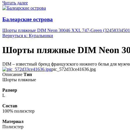
Читать далее
Балеарские острова
Шорты пляжные DIM Neon 30046 XXL 747-Green (32458334501
Вернуться к: Купальники
Шорты пляжные DIM Neon 3004
DIM – известный бренд французского нижнего белья для мужчин
pic_572d33ce41636.jpg
Описание
Тип
Шорты пляжные
Размер
L
Состав
100% полиэстер
Материал
Полиэстер