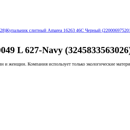
28)
Купальник слитный Amarea 16263 46C Черный (22000697520
9 L 627-Navy (3245833563026
 и женщин. Компания использует только экологические материал