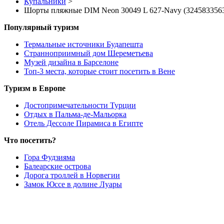
Купальники
>
Шорты пляжные DIM Neon 30049 L 627-Navy (324583356
Популярный туризм
Термальные источники Будапешта
Странноприимный дом Шереметьева
Музей дизайна в Барселоне
Топ-3 места, которые стоит посетить в Вене
Туризм в Европе
Достопримечательности Турции
Отдых в Пальма-де-Мальорка
Отель Дессоле Пирамиса в Египте
Что посетить?
Гора Фудзияма
Балеарские острова
Дорога троллей в Норвегии
Замок Юссе в долине Луары