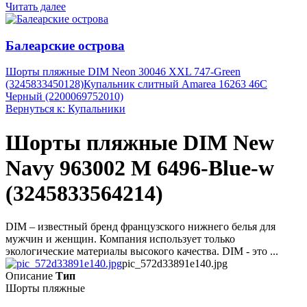
Читать далее
Балеарские острова
Шорты пляжные DIM Neon 30046 XXL 747-Green
(3245833450128)
Купальник слитный Amarea 16263 46C
Черный (2200069752010)
Вернуться к: Купальники
Шорты пляжные DIM New
Navy 963002 M 6496-Blue-w
(3245833564214)
DIM – известный бренд французского нижнего белья для
мужчин и женщин. Компания использует только
экологические материалы высокого качества. DIM - это ...
pic_572d33891e140.jpg
Описание
Тип
Шорты пляжные