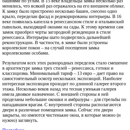
башнями по углам. В 15 веке владельцы замка несколько раз
менялись, что всякий раз отражалось на его внешнем облике.
К замку было пристроено несколько башен, снесено одно
крыло, переделан фасад и редекорированы интерьеры. В 16
веке появилась капелла в ренессансном стиле и итальянский
павильон, выходящий окнами на сады. К этому времени сам
замок приобрел черты загородной резиденции в стиле
ренессанса. Интерьеры шато подверглись дальнейшей
реконструкции. В частности, в замке были устроены
королевские покои – на случай посещения замка
королевскими особами.
Результатом всех этих разнородных переделок стало смешение
в архитектуре замка трех стилей – ренессанса, готики и
классицизма. Минимальный тариф – 13 евро – дает право на
самостоятельный осмотр нескольких экспозиций. Наиболее
интересная экспозиция проходит по длинной галерее второго
этажа. Несколько веков назад эта тесная узенькая галерея
имела двоякое назначение. С внешней стороны в ней
проделаны небольшие окошки и амбразуры – для стрельбы по
нападавшим врагам. С внутренней стороны располагаются
двери в различные помещения замка. Сейчас эти двери
закрыты, но имеются чистенькие окна, в которые можно (и
нужно) заглянуть.