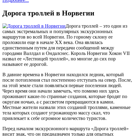
Подробнее...
Дорога троллей в Норвегии
Дорога троллей – это один из
самых экстремальных и популярных экскурсионных
маршрутов во всей Норвегии. По горному склону ее
проложили еще в начале XX века. Она являлась
единственным путем для передачи сообщений между
городами Валлдал и Ондалснес. Король Норвегии Хокон VII
назвал ее «Лестницей троллей», но многие до сих пор
называют ее дорогой.
В давние времена в Норвегии находился ледник, который
после потопления стал постепенно отступать на север. После,
на этой земле стали появляться первые поселения людей.
Через время они начали замечать, что помимо них здесь
проживают какие-то странные создания, которые бродят по
округам ночью, а с рассветом превращаются в камни.
Местные жители назвали этих созданий троллями, каменные
тела которых создают угрожающую массу скал, что
привлекает к себе огромное количество туристов.
Перед началом экскурсионного маршрута «Дорога троллей»
висит знак, что он предназначен только для опытных