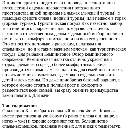
Энциклопедии это подготовка и проведение спортивных
путешествий с целью преодоления протяженного
пространства дикой природы на лыжах (лыжный туризм), с
помощью средств сплава (водный туризм) или пешком в горах
(горный туризм). Туристическая посуда Как известно, выбор
того или иного снаряжения для похода является очень
важным и ответственным делом. Сделанный выбор повлияет
не только на комфорт в походе, но и на всю его успешность.
Это относится не только к рюкзакам, палаткам или
спальникам, но и к таким важным мелочам, как туристическая
посуда. Для рыбалки Кемпинговое Обзор кемпингового
снаряжения Кемпинговая палатка отлично украсит ваш
отдых, сделав его гораздо более комфортным. Сейчас
производится огромная масса палаток для семейного отдыха,
вплоть до многокомнатных, где можно отдельно уложить
детей и лечь самим. Но даже приобретая базовый вариант, в
котором можно стоять в полный рост и комфортно
разместиться всей семьей, вы сразу оцените преимущества
такой палатки. Для дачи
Тип снаряжения
Спальники Как выбрать спальный мешок Форма Кокон –
имеет трапециевидную форму (в районе плеча они шире, в
ногах – уже) и хорошо сохраняет тепло. Большинство
спальных мешков, предназначенных для низких температур,