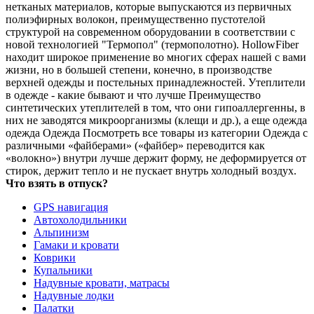
нетканых материалов, которые выпускаются из первичных
полиэфирных волокон, преимущественно пустотелой
структурой на современном оборудовании в соответствии с
новой технологией "Термопол" (термополотно). HollowFiber
находит широкое применение во многих сферах нашей с вами
жизни, но в большей степени, конечно, в производстве
верхней одежды и постельных принадлежностей. Утеплители
в одежде - какие бывают и что лучше Преимущество
синтетических утеплителей в том, что они гипоаллергенны, в
них не заводятся микроорганизмы (клещи и др.), а еще одежда
одежда Одежда Посмотреть все товары из категории Одежда с
различными «файберами» («файбер» переводится как
«волокно») внутри лучше держит форму, не деформируется от
стирок, держит тепло и не пускает внутрь холодный воздух.
Что взять в отпуск?
GPS навигация
Автохолодильники
Альпинизм
Гамаки и кровати
Коврики
Купальники
Надувные кровати, матрасы
Надувные лодки
Палатки