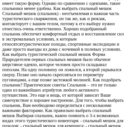
имеет такую форму. Однако по сравнению с одеялами, такие
спальники менее удобны. Как выбрать спальный мешок
Спальный мешок (спальник) - неотъемлемая и важная часть
туристического снаряжения, он так же, как и рюкзак,
контактирует с вашим телом, потому к его выбору нужно
отнестись очень ответственно. Хорошо подобранный
спальник обеспечит комфортный отдых и восстановление сил
в экстремальных условиях, к которым
относятсятуристические походы, спортивные экспедиции и
даже просто выезды из дома с ночевкой в полевых условиях.
Как выбрать туристический спальный мешок Форма
Прародителем первых спальных мешков было обычное
шерстяное одеяло, которое человек просто складывал
пополам. На одну половину он ложился, а второй укрывался
сверху. Позже оно начало скрепляться по периметру
пуговицами, а еще позже застежкой молнией. Как подобрать
спальник? Практические советы Cпальник – это не только
один из важнейших атрибутов любого активного
путешествия. Это еще и вещь, от которой зависит Ваше
самочувствие и хорошее настроение. Для того, чтобы выбрать
спальник, Вам необходимо определиться с несколькими
важными факторами. Как правильно выбрать спальный
мешок Выбирая спальник, важно помнить о 3-х возможных
видах этого туристического инвентаря: - спальный мешок для
походов; - спальный мешок для кемпинга; - спальный мешок