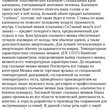
терминов Анатомический капюшон Специальный крой
капюшона, учитывающий анатомию человека. Капюшон
такого кроя будет плотно облегать вашу голову и не
пропустит к ней холод. Большой объем придает капюшону
"глубину", поэтому лоб также будет в тепле. Стяжка по краю
капюшона не позволит холодному воздуху проникнуть
внутрь. Спальный мешок (спальник) Сп?льный меш?к (сп?
льник) — предмет походного быта, предназначенный для
отдыха и сна. Конструкция спального мешка обеспечивает
лучшую изоляцию от холода, чем обычное одеяло, а также
дополнительную амортизацию. Для лучшей теплоизоляции и
амортизации обычно укладывается на коврик. Температурные
характеристики спальных мешков. (EN 13537) Наиболее
важным параметром, определяющим выбор спального мешка,
являются его температурные характеристики. До недавних
пор спальные мешки мешки Посмотреть все товары из
категории Мешки имели торговые ярлыки со специальной
температурной диаграммой, составленной на основе
температурного теста, проведённого производителем на
молодых лицах мужского пола, регулярно и профессионально
использующих спальные мешки (как правило, альпинистах и
военнослужащих). Тепловой баланс спальных мешков Наука
давно проникла во все области человеческой деятельности и,
конечно, в отрасль разработки и производства снаряжения для
экстремальных условий. В данной статье речь идёт о такой