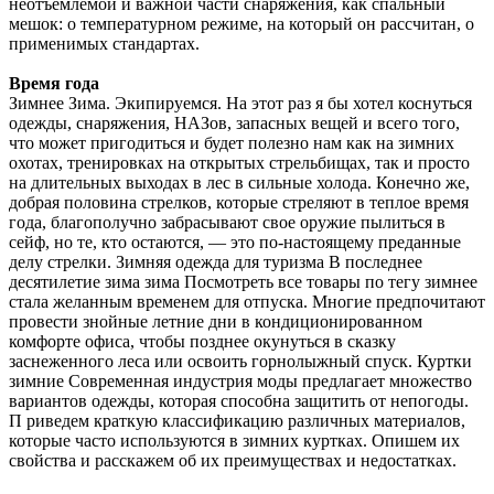
неотъемлемой и важной части снаряжения, как спальный
мешок: о температурном режиме, на который он рассчитан, о
применимых стандартах.
Время года
Зимнее Зима. Экипируемся. На этот раз я бы хотел коснуться
одежды, снаряжения, НАЗов, запасных вещей и всего того,
что может пригодиться и будет полезно нам как на зимних
охотах, тренировках на открытых стрельбищах, так и просто
на длительных выходах в лес в сильные холода. Конечно же,
добрая половина стрелков, которые стреляют в теплое время
года, благополучно забрасывают свое оружие пылиться в
сейф, но те, кто остаются, — это по-настоящему преданные
делу стрелки. Зимняя одежда для туризма В последнее
десятилетие зима зима Посмотреть все товары по тегу зимнее
стала желанным временем для отпуска. Многие предпочитают
провести знойные летние дни в кондиционированном
комфорте офиса, чтобы позднее окунуться в сказку
заснеженного леса или освоить горнолыжный спуск. Куртки
зимние Современная индустрия моды предлагает множество
вариантов одежды, которая способна защитить от непогоды.
П риведем краткую классификацию различных материалов,
которые часто используются в зимних куртках. Опишем их
свойства и расскажем об их преимуществах и недостатках.