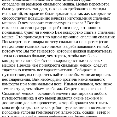
определения размеров спального мешка. Целью пересмотра
было упростить стандарт, исключив требования и методы
испытаний, которые не были доказаны, а так же, которые не
способствуют повышению качества изготовления спальных
мешков. О чем говорит температурная шкала ? Все без
исключения температурные рейтинги не дают полного
понимания, будет ли именно Вам комфортно спать в спальном
мешке. Это происходит по одной причине: спальник спальник
Посмотреть все товары по тегу спальники не «греет» (если
нет дополнительных источников, вырабатывающих тепло),
потому что Вы тот генератор, который должен вырабатывать
тепла несколько больше, чем терять, чтобы вам было
комфортно спать. Свойства и характеристики спальных
мешков Прежде чем приобрести спальный мешок, следует
тщательно изучить все характеристики. Собираясь в
путешествие, вы стараетесь найти способы минимизировать
вес снаряжения. Вам необходимо достичь максимального
комфорта при минимальном весе. Иными словами, чем ниже
температура, тем объемнее багаж. Секреты хорошего сна!
Спальный мешок – основной элемент экипировки любого
путешественника и его выбор является очень важным и
достаточно долгим процессом, который должен учитывать
многие факторы, такие как район путешествия и возможное
погодные условия (температуру, влажность, осадки, ветер и
пр.), а также особенности собственного физического