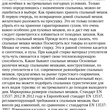
для ночёвки в экстремальных погодных условиях. Только
точно определившись с назначением спальника, можно не
ошибиться в выборе. Как правильно хранить спальный мешок
В первую очередь, по возвращении домой спальный мешок
желательно разложить на просушку. Это не только позволит
убрать его на хранение гарантированно сухим, что очень
важно особенно для пуховых мешков, но и даст ему как
следует проветрится и избавиться от походных запахов. Как
стирать спальный мешок Прежде всего надо сказать, что
спальные мешки мешки Посмотреть все товары из категории
Мешки не очень любят стирку. Это в равной степени касается
и синтетики, и пуха. При каждой стирке материал утеплителя
чуть-чуть сминается и теряет свою теплоизолирующую
способность. Какие бывают спальные мешки Основные
различия между спальными мешками, конструктивные, по
типу утеплителя и т.п. современное разнообразие спальных
мешков, предлагаемых на рынке туристского снаряжения,
способно удовлетворить любой самый взыскательный вкус.
сегодня вы можете подобрать спальники туристические для
всех видов туризма: от экстремального до походов выходного
дня. Маркировка размеров спальных мешков. Стандарт EN
13537: 2012 В 2012 году в Европейский стандарт EN 13537,
регламентирующий требования к спальным мешкам, был
внесен ряд изменений, по сравнению с стандартом EN 13537:
2002. Изменения касались, в том числе, методики