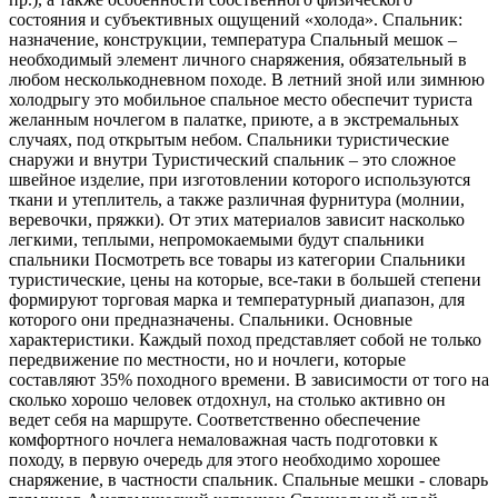
состояния и субъективных ощущений «холода». Спальник:
назначение, конструкции, температура Спальный мешок –
необходимый элемент личного снаряжения, обязательный в
любом несколькодневном походе. В летний зной или зимнюю
холодрыгу это мобильное спальное место обеспечит туриста
желанным ночлегом в палатке, приюте, а в экстремальных
случаях, под открытым небом. Спальники туристические
снаружи и внутри Туристический спальник – это сложное
швейное изделие, при изготовлении которого используются
ткани и утеплитель, а также различная фурнитура (молнии,
веревочки, пряжки). От этих материалов зависит насколько
легкими, теплыми, непромокаемыми будут спальники
спальники Посмотреть все товары из категории Спальники
туристические, цены на которые, все-таки в большей степени
формируют торговая марка и температурный диапазон, для
которого они предназначены. Спальники. Основные
характеристики. Каждый поход представляет собой не только
передвижение по местности, но и ночлеги, которые
составляют 35% походного времени. В зависимости от того на
сколько хорошо человек отдохнул, на столько активно он
ведет себя на маршруте. Соответственно обеспечение
комфортного ночлега немаловажная часть подготовки к
походу, в первую очередь для этого необходимо хорошее
снаряжение, в частности спальник. Спальные мешки - словарь