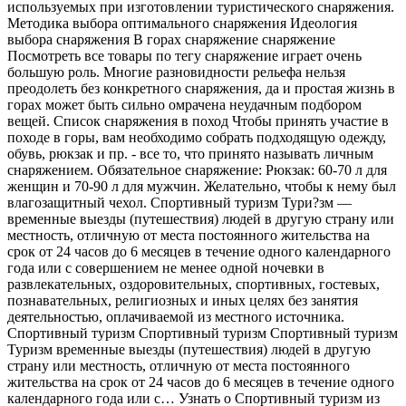
используемых при изготовлении туристического снаряжения.
Методика выбора оптимального снаряжения Идеология
выбора снаряжения В горах снаряжение снаряжение
Посмотреть все товары по тегу снаряжение играет очень
большую роль. Многие разновидности рельефа нельзя
преодолеть без конкретного снаряжения, да и простая жизнь в
горах может быть сильно омрачена неудачным подбором
вещей. Список снаряжения в поход Чтобы принять участие в
походе в горы, вам необходимо собрать подходящую одежду,
обувь, рюкзак и пр. - все то, что принято называть личным
снаряжением. Обязательное снаряжение: Рюкзак: 60-70 л для
женщин и 70-90 л для мужчин. Желательно, чтобы к нему был
влагозащитный чехол. Спортивный туризм Тури?зм —
временные выезды (путешествия) людей в другую страну или
местность, отличную от места постоянного жительства на
срок от 24 часов до 6 месяцев в течение одного календарного
года или с совершением не менее одной ночевки в
развлекательных, оздоровительных, спортивных, гостевых,
познавательных, религиозных и иных целях без занятия
деятельностью, оплачиваемой из местного источника.
Спортивный туризм Спортивный туризм Спортивный туризм
Туризм временные выезды (путешествия) людей в другую
страну или местность, отличную от места постоянного
жительства на срок от 24 часов до 6 месяцев в течение одного
календарного года или с… Узнать о Спортивный туризм из