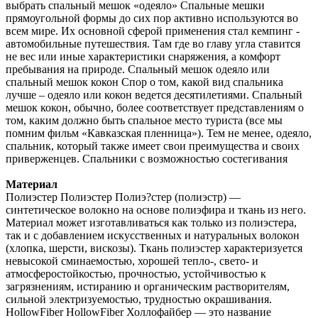
выбрать спальный мешок «одеяло» Спальные мешки
прямоугольной формы до сих пор активно используются во
всем мире. Их основной сферой применения стал кемпинг -
автомобильные путешествия. Там где во главу угла ставится
не вес или иные характеристики снаряжения, а комфорт
пребывания на природе. Спальный мешок одеяло или
спальный мешок кокон Спор о том, какой вид спальника
лучше – одеяло или кокон ведется десятилетиями. Спальный
мешок кокон, обычно, более соответствует представлениям о
том, каким должно быть спальное место туриста (все мы
помним фильм «Кавказская пленница»). Тем не менее, одеяло,
спальник, который также имеет свои преимущества и своих
приверженцев. Спальники с возможностью состегивания
Материал
Полиэстер Полиэстер Полиэ?стер (полиэстр) —
синтетическое волокно на основе полиэфира и ткань из него.
Материал может изготавливаться как только из полиэстера,
так и с добавлением искусственных и натуральных волокон
(хлопка, шерсти, вискозы). Ткань полиэстер характеризуется
невысокой сминаемостью, хорошей тепло-, свето- и
атмосферостойкостью, прочностью, устойчивостью к
загрязнениям, истиранию и органическим растворителям,
сильной электризуемостью, трудностью окрашивания.
HollowFiber HollowFiber Холлофайбер — это название