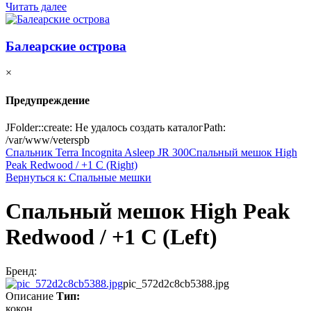
Читать далее
Балеарские острова
×
Предупреждение
JFolder::create: Не удалось создать каталогPath:
/var/www/veterspb
Спальник Terra Incognita Asleep JR 300
Спальный мешок High
Peak Redwood / +1 C (Right)
Вернуться к: Спальные мешки
Спальный мешок High Peak
Redwood / +1 C (Left)
Бренд:
pic_572d2c8cb5388.jpg
Описание
Тип:
кокон