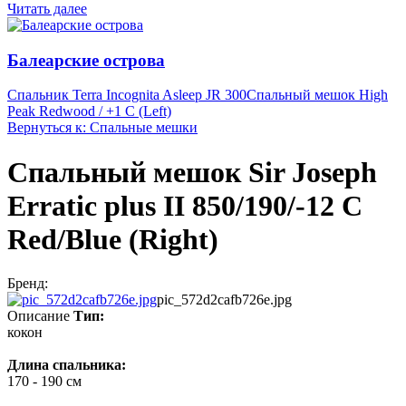
Читать далее
Балеарские острова
Спальник Terra Incognita Asleep JR 300
Спальный мешок High
Peak Redwood / +1 C (Left)
Вернуться к: Спальные мешки
Спальный мешок Sir Joseph
Erratic plus II 850/190/-12 C
Red/Blue (Right)
Бренд:
pic_572d2cafb726e.jpg
Описание
Тип:
кокон
Длина спальника:
170 - 190 см