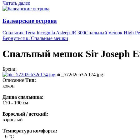
Читать далее
Балеарские острова
Спальник Terra Incognita Asleep JR 300
Спальный мешок High Pea
Вернуться к: Спальные мешки
Спальный мешок Sir Joseph Erra
Бренд:
pic_572d2cb32c174.jpg
Описание
Тип:
кокон
Длина спальника:
170 - 190 см
Взрослый / детский:
взрослый
Температура комфорта:
–6 °С