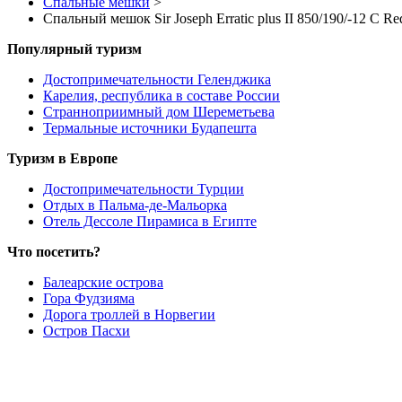
Спальные мешки
>
Спальный мешок Sir Joseph Erratic plus II 850/190/-12 C Red
Популярный туризм
Достопримечательности Геленджика
Карелия, республика в составе России
Странноприимный дом Шереметьева
Термальные источники Будапешта
Туризм в Европе
Достопримечательности Турции
Отдых в Пальма-де-Мальорка
Отель Дессоле Пирамиса в Египте
Что посетить?
Балеарские острова
Гора Фудзияма
Дорога троллей в Норвегии
Остров Пасхи