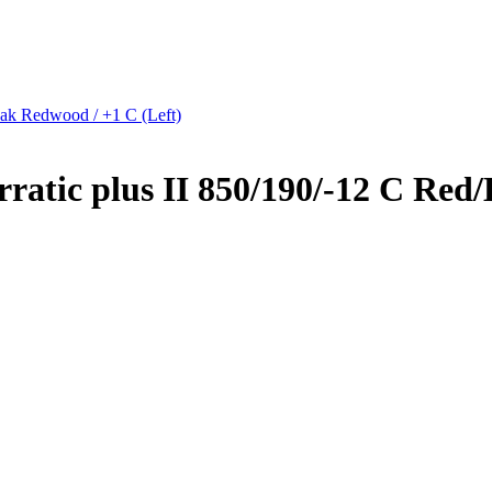
k Redwood / +1 C (Left)
tic plus II 850/190/-12 C Red/B