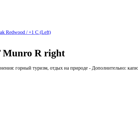
k Redwood / +1 C (Left)
Munro R right
менения: горный туризм, отдых на природе - Дополнительно: капю