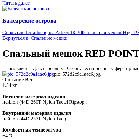
Читать далее
Балеарские острова
Спальник Terra Incognita Asleep JR 300
Спальный мешок High Pea
Вернуться к: Спальные мешки
Спальный мешок RED POINT 
- Тип: кокон - Для: взрослых - Сезон: весна-осень - Сфера при
pic_572d2c9a1aac6.jpg
Описание
Вес
1.34 кг
Внешний материал изделия
нейлон (44D 260T Nylon Tactel Ripstop )
Внутренний материал изделия
нейлон (44D 237T Nylon Tac )
Комфортная температура
+4 °C