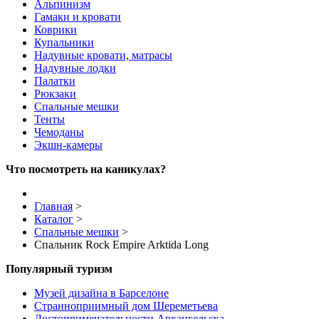
Альпинизм
Гамаки и кровати
Коврики
Купальники
Надувные кровати, матрасы
Надувные лодки
Палатки
Рюкзаки
Спальные мешки
Тенты
Чемоданы
Экшн-камеры
Что посмотреть на каникулах?
Главная
>
Каталог
>
Спальные мешки
>
Спальник Rock Empire Arktida Long
Популярный туризм
Музей дизайна в Барселоне
Странноприимный дом Шереметьева
Достопримечательности Архангельска