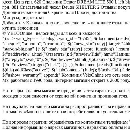
green Цена грн. 620 Спальник Deuter DREAM LITE 500 L left blac
грн. 881 Спасательный чехол Deuter SHELTER 2 Отзывы покупа
Дополнительные поля Скрыть поля Плюсы, достоинства
Минусы, недостатки
Добавить × К сожалению отзывов еще нет - напишите отзыв пе
купить велосипед
© VELOOnline - велосипеды для всех и каждого!
") //--> var r_type = "catalog"; var r_id = "6745"; $(document).ready(f
"средне", "хорошо", "отлично"]; $("#new_star").raty({ target: "#hint"
"star-on-big.png" }); $(".ready_star").raty({ score: function() { return
$("#addreview").html("Ответить"); $("#reviewTitle").html("Напишит
$("#replyto").val("0"); $("#addreview").html("Добавить"); $("#revi
{ $("#reviews").trigger("click"); }); }); $(document).ready(function()
$(this).addClass("active"); $(".tabContents").hide(); $(activeTab).fade
$("#show_warranty").append(" Компания VeloOnline это сеть ве
Мы работаем с 1996 года, интернет магазин открыт в 2000 го
На товары в нашем магазине предоставляется гарантия, подтвер
месяцев в зависимости от сервисной политики производителя.
На покупателей нашего магазина распространяются все права п
По закону «Закон о защите прав потребителя» покупатель может
По вопросам гарантии обращайтесь по контактным телефонам "); 
Полная информация о адресах магазинов, вариантах оплаты и 