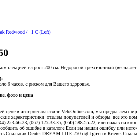
k Redwood / +1 C (Left)
50
комплекцией на рост 200 см. Недорогой трехсезонный (весна-лето
):
ло 6 часов, с риском для Вашего здоровья.
е, фото и цена
ей цене в интернет-магазине VeloOnline.com, мы предлагаем ши
ские характеристики, отзывы покупателей и обзоры, все это по
4) 223-66-23, (067) 125-33-35, (050) 588-55-22, или нажав на кн
Сообщить об ошибке в каталоге Если вы нашли ошибку или нето
ить Спальник Deuter DREAM LITE 250 right green в Киеве. Спаль