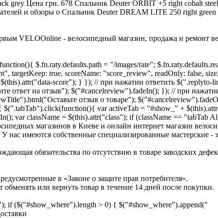
k grey Цена грн. 678 Спальник Deuter ORBIT +5 right cobalt steel
телей и обзоры о Спальник Deuter DREAM LITE 250 right green 
рвым VELOOnline - велосипедный магазин, продажа и ремонт ве
unction(){ $.fn.raty.defaults.path = "/images/rate"; $.fn.raty.defaults.
, targetKeep: true, scoreName: "score_review", readOnly: false, size24
 $(this).attr("data-score"); } }); // при нажатии ответить $(".replyto-lin
е ответ на отзыв"); $("#cancelreview").fadeIn(); }); // при нажатии
ewTitle").html("Оставьте отзыв о товаре"); $("#cancelreview").fadeOu
{ $(".tabTab").click(function(){ var activeTab = "#show_" + $(this).att
In(); var className = $(this).attr("class"); if (className == "tabTab All
лосипедных магазинов в Киеве и онлайн интернет магазин велоси
ду. У нас имеются собственные специализированные мастерские
ждающая обязательства по отсутствию в товаре заводских дефекто
редусмотренные в «Законе о защите прав потребителя».
 обменять или вернуть товар в течение 14 дней после покупки.
if ($("#show_where").length > 0) { $("#show_where").append("
доставки