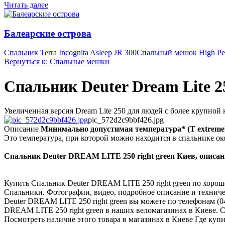
Читать далее
Балеарские острова
Спальник Terra Incognita Asleep JR 300
Спальный мешок High Pea
Вернуться к: Спальные мешки
Спальник Deuter Dream Lite 2
Увеличенная версия Dream Lite 250 для людей с более крупной 
pic_572d2c9bbf426.jpg
Описание
Минимально допустимая температура* (T extreme
Это температура, при которой можно находится в спальнике око
Спальник Deuter DREAM LITE 250 right green Киев, описани
Купить Спальник Deuter DREAM LITE 250 right green по хорош
Спальники. Фотографии, видео, подробное описание и техниче
Deuter DREAM LITE 250 right green вы можете по телефонам (04
DREAM LITE 250 right green в наших веломагазинах в Киеве. 
Посмотреть наличие этого товара в магазинах в Киеве Где куп