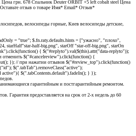
 Цена грн. 678 Спальник Deuter ORBIT +5 left cobalt steel Цена
Оставьте отзыв о товаре Имя* Email* Отзыв*
лосипедов, велосипеды горные, Киев велосипеды детские,
readOnly = "true"; $.fn.raty.defaults.hints = ["ужасно", "плохо",
, starHalf"star-half-big.png", starOff "star-off-big.png", starOn
k").click(function() { $("#replyto").val($(this).attr("data-replyto"));
 отменить $("#cancelreview").click(function() {
t(); }); // при нажатии отзывов $("#review_top").click(function()
r("id"); $(".tabTab").removeClass("active");
 active"){ $(".tabContents.default").fadeIn(); } });
педов.
 - занимающиеся гарантийным и постгарантийным ремонтом.
в. Гарантия предоставляется на срок от 2-х недель до 60