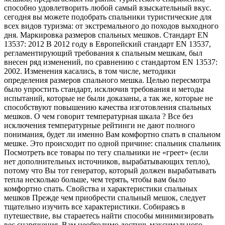
способно удовлетворить любой самый взыскательный вкус.
сегодня вы можете подобрать спальники туристические для
всех видов туризма: от экстремального до походов выходного
дня. Маркировка размеров спальных мешков. Стандарт EN
13537: 2012 В 2012 году в Европейский стандарт EN 13537,
регламентирующий требования к спальным мешкам, был
внесен ряд изменений, по сравнению с стандартом EN 13537:
2002. Изменения касались, в том числе, методики
определения размеров спального мешка. Целью пересмотра
было упростить стандарт, исключив требования и методы
испытаний, которые не были доказаны, а так же, которые не
способствуют повышению качества изготовления спальных
мешков. О чем говорит температурная шкала ? Все без
исключения температурные рейтинги не дают полного
понимания, будет ли именно Вам комфортно спать в спальном
мешке. Это происходит по одной причине: спальник спальник
Посмотреть все товары по тегу спальники не «греет» (если
нет дополнительных источников, вырабатывающих тепло),
потому что Вы тот генератор, который должен вырабатывать
тепла несколько больше, чем терять, чтобы вам было
комфортно спать. Свойства и характеристики спальных
мешков Прежде чем приобрести спальный мешок, следует
тщательно изучить все характеристики. Собираясь в
путешествие, вы стараетесь найти способы минимизировать
вес снаряжения. Вам необходимо достичь максимального