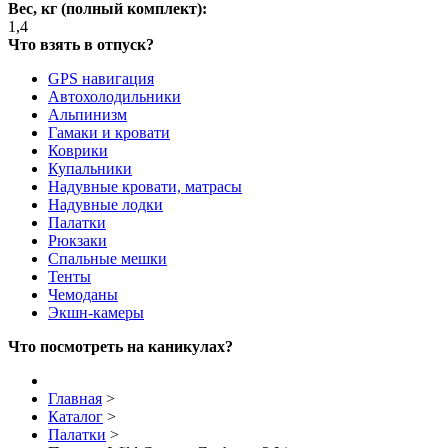
Вес, кг (полный комплект):
1,4
Что взять в отпуск?
GPS навигация
Автохолодильники
Альпинизм
Гамаки и кровати
Коврики
Купальники
Надувные кровати, матрасы
Надувные лодки
Палатки
Рюкзаки
Спальные мешки
Тенты
Чемоданы
Экшн-камеры
Что посмотреть на каникулах?
Главная
>
Каталог
>
Палатки
>