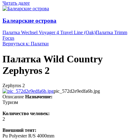
Читать далее
Балеарские острова
Палатка Wechsel Voyager 4 Travel Line (Oak)
Палатка Trimm
Focus
Вернуться к: Палатки
Палатка Wild Country
Zephyros 2
Zephyros 2
pic_572d2e9edfa6b.jpg
Описание
Назначение:
Туризм
Количество человек:
2
Внешний тент:
Pu Polyester R/S 4000mm