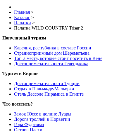
Главная
>
Каталог
>
Палатки
>
Палатка WILD COUNTRY Trisar 2
Популярный туризм
Карелия, республика в составе России
Странноприимный дом Шереметьева
Топ-3 места, которые стоит посетить в Вене
Достопримечательности Геленджика
Туризм в Европе
Достопримечательности Турции
Отдых в Пальма-де-Мальорка
Отель Дессоле Пирамиса в Египте
Что посетить?
Замок Юссе в долине Луары
Дорога троллей в Норвегии
Гора Фудзияма
Остров Пасхи