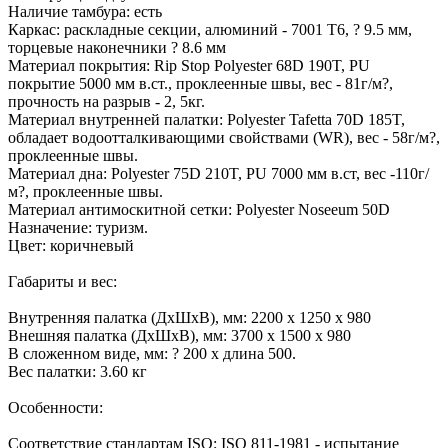
Наличие тамбура: есть
Каркас: раскладные секции, алюминий - 7001 T6, ? 9.5 мм,
торцевые наконечники ? 8.6 мм
Материал покрытия: Rip Stop Polyester 68D 190T, PU
покрытие 5000 мм в.ст., проклеенные швы, вес - 81г/м?,
прочность на разрыв - 2, 5кг.
Материал внутренней палатки: Polyester Tafetta 70D 185T,
обладает водоотталкивающими свойствами (WR), вес - 58г/м?,
проклеенные швы.
Материал дна: Polyester 75D 210T, PU 7000 мм в.ст, вес -110г/
м?, проклеенные швы.
Материал антимоскитной сетки: Polyester Noseeum 50D
Назначение: туризм.
Цвет: коричневый
Габариты и вес:
Внутренняя палатка (ДхШхВ), мм: 2200 х 1250 х 980
Внешняя палатка (ДхШхВ), мм: 3700 х 1500 х 980
В сложенном виде, мм: ? 200 x длина 500.
Вес палатки: 3.60 кг
Особенности:
Соответствие стандартам ISO: ISO 811-1981 - испытание