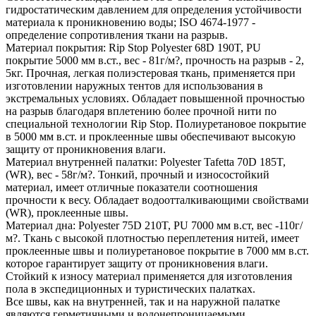
гидростатическим давлением для определения устойчивости
материала к проникновению воды; ISO 4674-1977 -
определение сопротивления ткани на разрыв.
Материал покрытия: Rip Stop Polyester 68D 190T, PU
покрытие 5000 мм в.ст., вес - 81г/м?, прочность на разрыв - 2,
5кг. Прочная, легкая полиэстеровая ткань, применяется при
изготовлении наружных тентов для использования в
экстремальных условиях. Обладает повышенной прочностью
на разрыв благодаря вплетению более прочной нити по
специальной технологии Rip Stop. Полиуретановое покрытие
в 5000 мм в.ст. и проклеенные швы обеспечивают высокую
защиту от проникновения влаги.
Материал внутренней палатки: Polyester Tafetta 70D 185T,
(WR), вес - 58г/м?. Тонкий, прочный и износостойкий
материал, имеет отличные показатели соотношения
прочности к весу. Обладает водоотталкивающими свойствами
(WR), проклеенные швы.
Материал дна: Polyester 75D 210T, PU 7000 мм в.ст, вес -110г/
м?. Ткань с высокой плотностью переплетения нитей, имеет
проклеенные швы и полиуретановое покрытие в 7000 мм в.ст.
которое гарантирует защиту от проникновения влаги.
Стойкий к износу материал применяется для изготовления
пола в экспедиционных и туристических палатках.
Все швы, как на внутренней, так и на наружной палатке
являются герметичными и водонепроницаемыми.