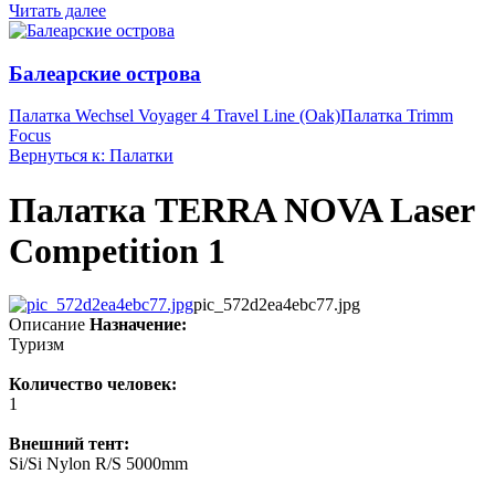
Читать далее
Балеарские острова
Палатка Wechsel Voyager 4 Travel Line (Oak)
Палатка Trimm
Focus
Вернуться к: Палатки
Палатка TERRA NOVA Laser
Competition 1
pic_572d2ea4ebc77.jpg
Описание
Назначение:
Туризм
Количество человек:
1
Внешний тент:
Si/Si Nylon R/S 5000mm