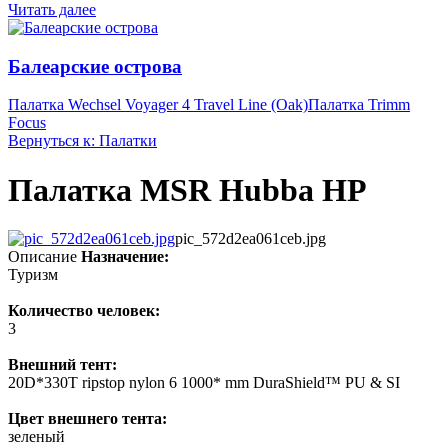
Читать далее
Балеарские острова
Палатка Wechsel Voyager 4 Travel Line (Oak)
Палатка Trimm
Focus
Вернуться к: Палатки
Палатка MSR Hubba HP
pic_572d2ea061ceb.jpg
Описание
Назначение:
Туризм
Количество человек:
3
Внешний тент:
20D*330T ripstop nylon 6 1000* mm DuraShield™ PU & SI
Цвет внешнего тента:
зеленый