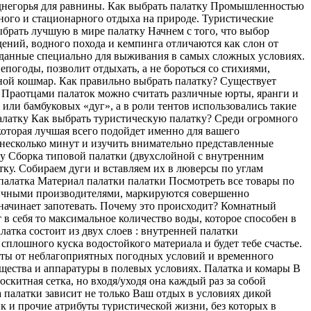
реднегорья для равнины. Как выбрать палатку Промышленностью
ного и стационарного отдыха на природе. Туристические
ыбрать лучшую в мире палатку Начнем с того, что выбор
ждений, водного похода и кемпинга отличаются как слон от
озданные специально для выживания в самых сложных условиях.
епогоды, позволит отдыхать, а не бороться со стихиями,
шной кошмар. Как правильно выбрать палатку? Существует
о. Праотцами палаток можно считать различные юрты, яранги и
или бамбуковых «дуг», а в роли тентов использовались такие
палатку Как выбрать туристическую палатку? Среди огромного
которая лучшая всего подойдет именно для вашего
 несколько минут и изучить внимательно представленные
ку Сборка типовой палатки (двухслойной c внутренним
тку. Собираем дуги и вставляем их в люверсы по углам
палатка Материал палатки палатки Посмотреть все товары по
зличными производителями, маркируются совершенно
о начинает запотевать. Почему это происходит? Комнатный
 в себя то максимальное количество воды, которое способен в
тка состоит из двух слоев : внутренней палатки
сплошного куска водостойкого материала и будет тебе счастье.
иты от неблагоприятных погодных условий и временного
щества и аппаратуры в полевых условиях. Палатка и комары В
скитная сетка, но входя/уходя она каждый раз за собой
а палатки зависит не только Ваш отдых в условиях дикой
ик и прочие атрибуты туристической жизни, без которых в