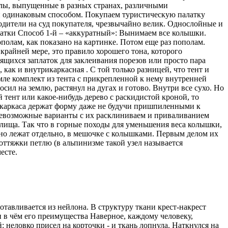
алы, выпущенные в разных странах, различными
ни одинаковым способом. Покупаем туристическую палатку
водители на суд покупателя, чрезвычайно велик. Однослойные и
алатки Способ 1-й – «аккуратный»: Вынимаем все колышки.
полам, как показано на картинке. Потом еще раз пополам.
крайней мере, это правило хорошего тона, которого
ящихся заплаток для заклеивания порезов или просто пара
как и внутрикаркасная . С той только разницей, что тент и
мле комплект из тента с прикрепленной к нему внутренней
сил на землю, растянул на дугах и готово. Внутри все сухо. Но
 тент или какое-нибудь дерево с раскидистой кроной, то
го каркаса держат форму даже не будучи пришпиленными к
 всевозможные варианты с их расклиниваем и приваливанием
лища. Так что в горные походы для уменьшения веса колышки,
чно лежат отдельно, в мешочке с колышками. Первым делом их
оттяжки петлю (в альпинизме такой узел называется
есте.
тавливается из нейлона. В структуру ткани крест-накрест
и в чём его преимущества Наверное, каждому человеку,
 неловко присел на корточки - и ткань лопнула. Наткнулся на