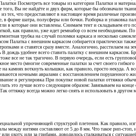
 Палатки Посмотреть все товары из категории Палатки и матери
 того, Вы не найдёте и двух фирм, которые бы обозначали тка
 из тех, что предоставляют в настоящее время различные произ
е, в форме шатра, полусферы или бочки. Разборка и упаковка п
етли в которые они вставлены. Снимаем тент и складываем его по
ткой, как правило, уже идет ремнабор со всем необходимым. По 
монтная трубка на случай поломки каркаса и несколько самокле
сом Палатка с внешним каркасом собирается практически также, 
опками и ставятся сразу вместе. Аналогично, расстилаем на зе
 В дождь удобнее всего ставить палатку с внешним каркасом. Бро
же все не так трагично. В первую очередь, если есть групповой
ужное место (многие современные палатки за счет своего гибко
нке на камнях воткнуть колышки, как правило, просто некуда. А
нчиваются ночными авралами с восстановлением порушенного жи
зывание и регулировка При покупке новой палатки оттяжки обы
елать это лучше всего следующим образом: Завязываем на конце 
Так оттяжку всегда можно легко снять и использовать в другом м
ециальной упрочняющей структурой плетения. Как правило, изго
лы между нитями составляют от 5 до 8 мм. Что такое рип-стоп, 
и охоту, или за грибами, доводилось сталкиваться с ситуацией: