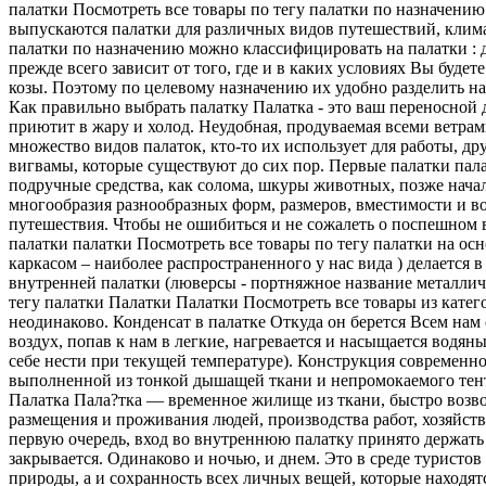
палатки Посмотреть все товары по тегу палатки по назначени
выпускаются палатки для различных видов путешествий, клима
палатки по назначению можно классифицировать на палатки : д
прежде всего зависит от того, где и в каких условиях Вы буде
козы. Поэтому по целевому назначению их удобно разделить на
Как правильно выбрать палатку Палатка - это ваш переносной 
приютит в жару и холод. Неудобная, продуваемая всеми ветра
множество видов палаток, кто-то их использует для работы, д
вигвамы, которые существуют до сих пор. Первые палатки пала
подручные средства, как солома, шкуры животных, позже нача
многообразия разнообразных форм, размеров, вместимости и во
путешествия. Чтобы не ошибиться и не сожалеть о поспешном в
палатки палатки Посмотреть все товары по тегу палатки на о
каркасом – наиболее распространенного у нас вида ) делается 
внутренней палатки (люверсы - портняжное название металличе
тегу палатки Палатки Палатки Посмотреть все товары из кат
неодинаково. Конденсат в палатке Откуда он берется Всем нам
воздух, попав к нам в легкие, нагревается и насыщается водян
себе нести при текущей температуре). Конструкция современн
выполненной из тонкой дышащей ткани и непромокаемого тента.
Палатка Пала?тка — временное жилище из ткани, быстро возво
размещения и проживания людей, производства работ, хозяйст
первую очередь, вход во внутреннюю палатку принято держать п
закрывается. Одинаково и ночью, и днем. Это в среде туристов
природы, а и сохранность всех личных вещей, которые находят