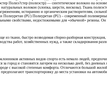
стер Полиэ?стер (полиэстр) — синтетическое волокно на основе
и натуральных волокон (хлопка, шерсти, вискозы). Ткань полиэс
загрязнениям, истиранию и органическим растворителям, сильно
етан Полиуретан (PU) Полиуретан (PU) – современный полимерн
альными свойствами, недостижимыми для «обычной» резины. Он о
е из ткани, быстро возводимая сборно-разборная конструкция,
одства работ, хозяйственных нужд, а также складирования раз
клонников активных видов спорта есть немало людей, предпоч
 за город и становятся лагерем на несколько дней, без дневны
ироде с высокой степенью комфорта. Отличаются большой жило
са предполагают транспортировку до места установки на автомо