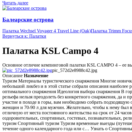
Читать далее
Балеарские острова
Палатка Wechsel Voyager 4 Travel Line (Oak)
Палатка Trimm Focu
Вернуться к: Палатки
Палатка KSL Campo 4
Основное отличие кемпинговой палатки KSL CAMPO 4 – ее высота
pic_572d2e8988c42.jpg
Описание
Назначение
Туризм Материалы туристического снаряжения Многие новички, 
небольшой ликбез и в этой статье собрали описания наиболее
оптимального снаряжения Идеология выбора снаряжения В гор
рельефа нельзя преодолеть без конкретного снаряжения, да и 
участие в походе в горы, вам необходимо собрать подходящую о
женщин и 70-90 л для мужчин. Желательно, чтобы к нему был
отличную от места постоянного жительства на срок от 24 часов
оздоровительных, спортивных, гостевых, познавательных, рел
туризм Спортивный туризм Туризм временные выезды (путешеств
течение одного календарного года или с… Узнать о Спортивн