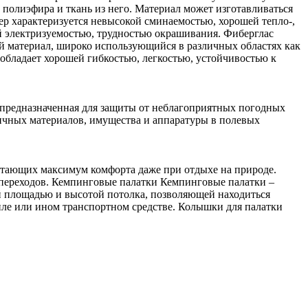
 полиэфира и ткань из него. Материал может изготавливаться
тер характеризуется невысокой сминаемостью, хорошей тепло-,
й электризуемостью, трудностью окрашивания. Фиберглас
ый материал, широко использующийся в различных областях как
бладает хорошей гибкостью, легкостью, устойчивостью к
 предназначенная для защиты от неблагоприятных погодных
личных материалов, имущества и аппаратуры в полевых
итающих максимум комфорта даже при отдыхе на природе.
х переходов. Кемпинговые палатки Кемпинговые палатки –
й площадью и высотой потолка, позволяющей находиться
биле или ином транспортном средстве. Колышки для палатки