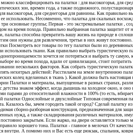
ю можно классифицировать на палатки : для высокогорья, для с
тических зон, времен года, а также подвижного, полустационар
ля высокогорья, для среднегорья для равнины. Как правильно в
те ее использовать. Несомненно, что палатка для скальных восхо
 три основные группы; Первая - это экстремальные палатки , с
дом на время похода. Правильно выбранная палатка защитит от н
ми, палатка способна превратить вашу жизнь на природе в спло
ругим они нужны для развлечения, третьи в них живут постоянн
тки Посмотреть все товары по тегу палатки были из деревянных 
ли использовать ткани. Как правильно выбрать туристическую 
донепроницаемости хочется не потеряться и выбрать ту самую, 
ыборе во время похода, вдали от цивилизации, стоит потратить
сновании нескольких факторов. Как собрать туристическую палат
в пять нехитрых действий: Расстилаем на земле внутреннюю пала
ских колец вделанных в ткань ). Какой должна быть настоящая 
егории Палатки и материалы, выпущенные в разных странах, ра
 с детства знаком эффект, когда дышишь на холодное окно, и он
ыми парами до относительной влажности в 100% (то есть, вбирает
ой палатки Однослойные и двухслойные Типовая современная пала
 Казалось бы, зачем городить такой огород? Сделай палатку из 
димая сборно-разборная конструкция, предназначенная для защ
венных нужд, а также складирования различных материалов, иму
остоянно закрытым. Если жарко, на двери оставляется только мо
 правило хорошего тона. Палатки - главное в мелочах От качеств
ся внутри. А помимо них и Вас есть еще рюкзак, спальник, ковр