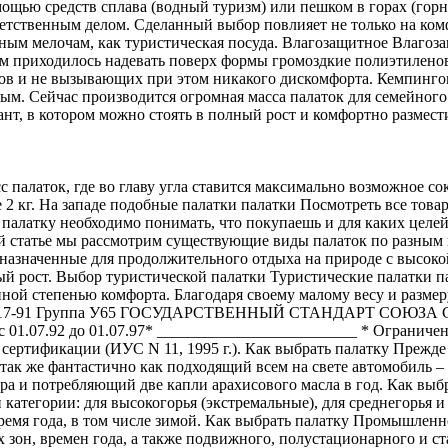
щью средств сплава (водный туризм) или пешком в горах (горны
етственным делом. Сделанный выбор повлияет не только на комфо
ажным мелочам, как туристическая посуда. Влагозащитное Влаго
чим приходилось надевать поверх формы громоздкие полиэтилен
ов и не вызывающих при этом никакого дискомфорта. Кемпинго
ным. Сейчас производится огромная масса палаток для семейног
ант, в котором можно стоять в полный рост и комфортно размест
асс палаток, где во главу угла ставится максимально возможное с
ее 2 кг. На западе подобные палатки палатки Посмотреть все тов
палатку необходимо понимать, что покупаешь и для каких целе
ной статье мы рассмотрим существующие виды палаток по разны
едназначенные для продолжительного отдыха на природе с высо
й рост. Выбор туристической палатки Туристические палатки па
ной степенью комфорта. Благодаря своему малому весу и размеру 
Т 28917-91 Группа У65 ГОСУДАРСТВЕННЫЙ СТАНДАРТ СОЮЗА
я с 01.07.92 до 01.07.97* _________________________ * Ограниче
сертификации (ИУС N 11, 1995 г.). Как выбрать палатку Прежде в
так же фантастично как подходящий всем на свете автомобиль – 
ора и потребляющий две капли арахисового масла в год. Как выб
и категории: для высокогорья (экстремальные), для среднегорья
ремя года, в том числе зимой. Как выбрать палатку Промышлен
 зон, времен года, а также подвижного, полустационарного и с