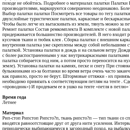
походе не обойтись. Подробнее о материалах палатки Палатки
производителями, маркируются совершенно неодинаково. Более
Выбор палатки палатки Посмотреть все товары по тегу палатки
двухслойные туристические палатки, каркасные и бескаркасны
Чтобы было легче их вытаскивать из земли, тянуть можно за п
Ремонт палатки Состав ремкомплекта В комплекте с новой пала
придерживается большинство производителей. В него входит ре
кусочков ткани и тюбик клея . Сборка палатки с внешним карка
внутренняя палатка уже скреплены между собой небольшими стр
палаткой. Установка палатки в дождь и на сильном ветру Дождь
с более распостраненными у нас внутрикаркасными палатками то
палатка собирается под ним, а потом просто переносится на н
земле). Установка палатки на камнях, песке и снегу При стоя
булыжниками из-за болтанки во время ветра очень часто зака
как правило, просто не берут. Штормовые оттяжки - их привя
необходимо привязать к соответствующим петлям на тенте . Сд
«проводник») И продеваем ее в ушко на тенте «петля в петлю» 
Время года
Летнее
Материал
Рип-стоп Рипстоп Рипсто?п, ткань рипсто?п — тип ткани со сп
вводятся равноотстоящие друг от друга нити усиления. Интерва
периодически выбираюшемуся в загородный поход, на рыбалку ил