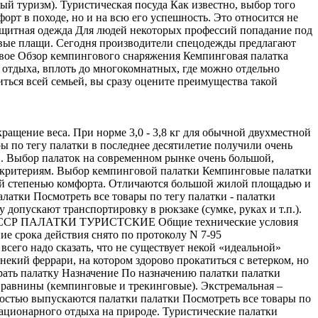
й туризм). Туристическая посуда Как известно, выбор того
рт в походе, но и на всю его успешность. Это относится не
защитная одежда Для людей некоторых профессий попадание под
овые плащи. Сегодня производители спецодежды предлагают
вое Обзор кемпингового снаряжения Кемпинговая палатка
о отдыха, вплоть до многокомнатных, где можно отдельно
иться всей семьей, вы сразу оцените преимущества такой
окращение веса. При норме 3,0 - 3,8 кг для обычной двухместной
ары по тегу палатки в последнее десятилетие получили очень
й. Выбор палаток на современном рынке очень большой,
м критериям. Выбор кемпинговой палатки Кемпинговые палатки
кой степенью комфорта. Отличаются большой жилой площадью и
латки Посмотреть все товары по тегу палатки - палатки
допускают транспортировку в рюкзаке (сумке, руках и т.п.).
 ССР ПАЛАТКИ ТУРИСТСКИЕ Общие технические условия
ние срока действия снято по протоколу N 7-95
сего надо сказать, что не существует некой «идеальной»
некий феррари, на котором здорово прокатиться с ветерком, но
рать палатку Назначение По назначению палатки палатки
 и равнины (кемпинговые и трекинговые). Экстремальная –
ностью выпускаются палатки палатки Посмотреть все товары по
тационарного отдыха на природе. Туристические палатки