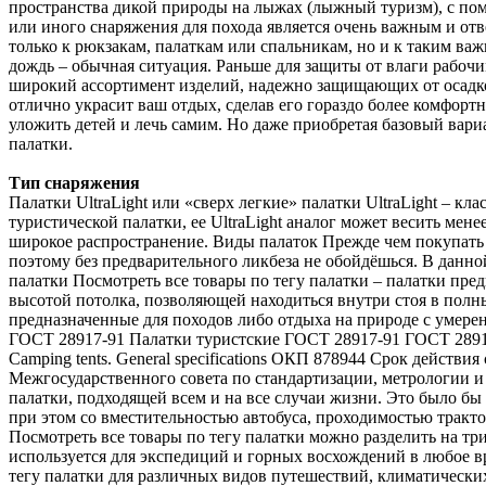
пространства дикой природы на лыжах (лыжный туризм), с помо
или иного снаряжения для похода является очень важным и отв
только к рюкзакам, палаткам или спальникам, но и к таким в
дождь – обычная ситуация. Раньше для защиты от влаги рабо
широкий ассортимент изделий, надежно защищающих от осадк
отлично украсит ваш отдых, сделав его гораздо более комфорт
уложить детей и лечь самим. Но даже приобретая базовый вари
палатки.
Тип снаряжения
Палатки UltraLight или «сверх легкие» палатки UltraLight – кл
туристической палатки, ее UltraLight аналог может весить мен
широкое распространение. Виды палаток Прежде чем покупать 
поэтому без предварительного ликбеза не обойдёшься. В дан
палатки Посмотреть все товары по тегу палатки – палатки пр
высотой потолка, позволяющей находиться внутри стоя в полны
предназначенные для походов либо отдыха на природе с умерен
ГОСТ 28917-91 Палатки туристские ГОСТ 28917-91 ГОС
Camping tents. General specifications ОКП 878944 Срок действи
Межгосударственного совета по стандартизации, метрологии и 
палатки, подходящей всем и на все случаи жизни. Это было бы 
при этом со вместительностью автобуса, проходимостью тракт
Посмотреть все товары по тегу палатки можно разделить на тр
используется для экспедиций и горных восхождений в любое в
тегу палатки для различных видов путешествий, климатических