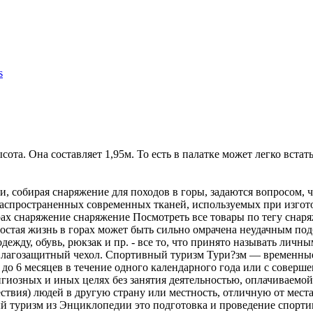
s
. Она составляет 1,95м. То есть в палатке может легко встать в
собирая снаряжение для походов в горы, задаются вопросом, что
 распространенных современных тканей, используемых при изго
ах снаряжение снаряжение Посмотреть все товары по тегу снар
простая жизнь в горах может быть сильно омрачена неудачным п
дежду, обувь, рюкзак и пр. - все то, что принято называть личн
 влагозащитный чехол. Спортивный туризм Тури?зм — временные
 до 6 месяцев в течение одного календарного года или с соверш
игиозных и иных целях без занятия деятельностью, оплачиваем
ия) людей в другую страну или местность, отличную от места п
ый туризм из Энциклопедии это подготовка и проведение спорт