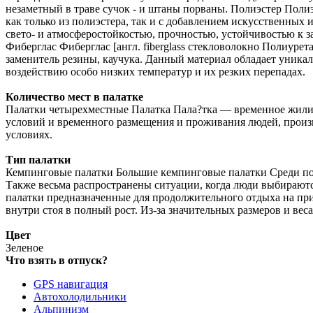
незаметный в траве сучок - и штаны порваны. Полиэстер Полиэ
как только из полиэстера, так и с добавлением искусственных 
свето- и атмосферостойкостью, прочностью, устойчивостью к 
Фиберглас Фиберглас [англ. fiberglass стекловолокно Полиур
заменитель резины, каучука. Данный материал обладает уник
воздействию особо низких температур и их резких перепадах.
Количество мест в палатке
Палатки четырехместные Палатка Пала?тка — временное жилищ
условий и временного размещения и проживания людей, произв
условиях.
Тип палатки
Кемпинговые палатки Большие кемпинговые палатки Среди по
Также весьма распространены ситуации, когда люди выбираются
палатки предназначенные для продолжительного отдыха на пр
внутри стоя в полный рост. Из-за значительных размеров и ве
Цвет
Зеленое
Что взять в отпуск?
GPS навигация
Автохолодильники
Альпинизм