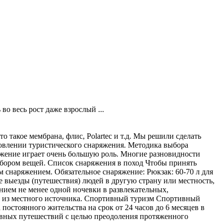
о весь рост даже взрослый ...
 такое мембрана, флис, Polartec и т.д. Мы решили сделать
товлении туристического снаряжения. Методика выбора
яжение играет очень большую роль. Многие разновидности
одбором вещей. Список снаряжения в поход Чтобы принять
ым снаряжением. Обязательное снаряжение: Рюкзак: 60-70 л для
 выезды (путешествия) людей в другую страну или местность,
ением не менее одной ночевки в развлекательных,
ой из местного источника. Спортивный туризм Спортивный
остоянного жительства на срок от 24 часов до 6 месяцев в
ивных путешествий с целью преодоления протяженного