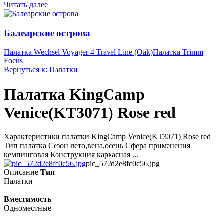
Читать далее
Балеарские острова
Палатка Wechsel Voyager 4 Travel Line (Oak)
Палатка Trimm
Focus
Вернуться к: Палатки
Палатка KingCamp
Venice(KT3071) Rose red
Характеристики палатки KingCamp Venice(KT3071) Rose red
Тип палатка Сезон лето,вена,осень Сфера применения
кемпинговая Конструкция каркасная ...
pic_572d2e8fc0c56.jpg
Описание
Тип
Палатки
Вместимость
Одноместные