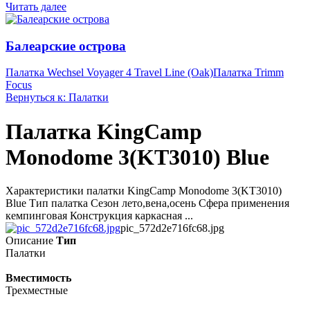
Читать далее
Балеарские острова
Палатка Wechsel Voyager 4 Travel Line (Oak)
Палатка Trimm
Focus
Вернуться к: Палатки
Палатка KingCamp
Monodome 3(KT3010) Blue
Характеристики палатки KingCamp Monodome 3(KT3010)
Blue Тип палатка Сезон лето,вена,осень Сфера применения
кемпинговая Конструкция каркасная ...
pic_572d2e716fc68.jpg
Описание
Тип
Палатки
Вместимость
Трехместные