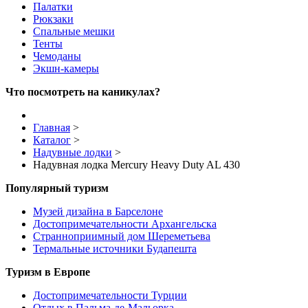
Палатки
Рюкзаки
Спальные мешки
Тенты
Чемоданы
Экшн-камеры
Что посмотреть на каникулах?
Главная
>
Каталог
>
Надувные лодки
>
Надувная лодка Mercury Heavy Duty AL 430
Популярный туризм
Музей дизайна в Барселоне
Достопримечательности Архангельска
Странноприимный дом Шереметьева
Термальные источники Будапешта
Туризм в Европе
Достопримечательности Турции
Отдых в Пальма-де-Мальорка