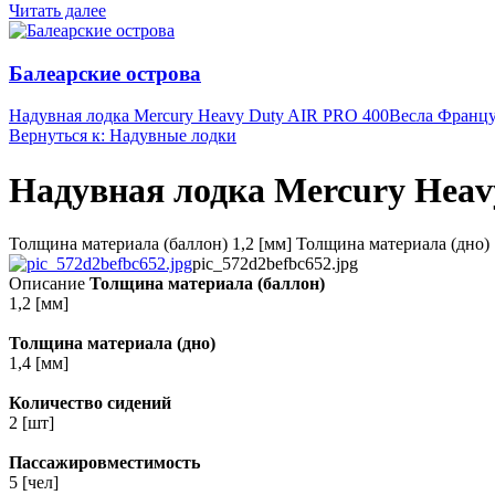
Читать далее
Балеарские острова
Надувная лодка Mercury Heavy Duty AIR PRO 400
Весла Францу
Вернуться к: Надувные лодки
Надувная лодка Mercury Heav
Толщина материала (баллон) 1,2 [мм] Толщина материала (дно) 1
pic_572d2befbc652.jpg
Описание
Толщина материала (баллон)
1,2 [мм]
Толщина материала (дно)
1,4 [мм]
Количество сидений
2 [шт]
Пассажировместимость
5 [чел]