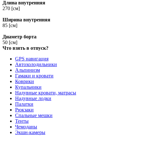
Длина внутренняя
270 [см]
Ширина внутренняя
85 [см]
Диаметр борта
50 [см]
Что взять в отпуск?
GPS навигация
Автохолодильники
Альпинизм
Гамаки и кровати
Коврики
Купальники
Надувные кровати, матрасы
Надувные лодки
Палатки
Рюкзаки
Спальные мешки
Тенты
Чемоданы
Экшн-камеры