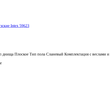
зские Intex 59623
 днища Плоское Тип пола Сланевый Комплектация c веслами и н
е