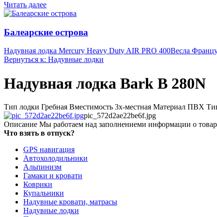
Читать далее
Балеарские острова
Надувная лодка Mercury Heavy Duty AIR PRO 400
Весла Францу
Вернуться к: Надувные лодки
Надувная лодка Bark B 280N
Тип лодки Гребная Вместимость 3х-местная Материал ПВХ Тип
pic_572d2ae22be6f.jpg
Описание
Мы работаем над заполнениеми информации о товар
Что взять в отпуск?
GPS навигация
Автохолодильники
Альпинизм
Гамаки и кровати
Коврики
Купальники
Надувные кровати, матрасы
Надувные лодки