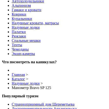
Автохолодильники
Альпинизм
Гамаки и кровати
Коврики
Купальники
Надувные кровати, матрасы
Надувные лодки
Палатки
Рюкзаки
Спальные мешки
Тенты
Чемоданы
Экшн-камеры
Что посмотреть на каникулах?
Главная
>
Каталог
>
Надувные лодки
>
Манометр Bravo SP 125
Популярный туризм
Странноприимный дом Шереметьева
Достопримечательности Архангельска