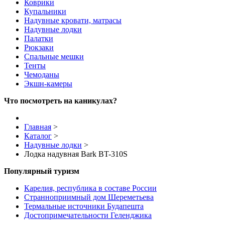
Коврики
Купальники
Надувные кровати, матрасы
Надувные лодки
Палатки
Рюкзаки
Спальные мешки
Тенты
Чемоданы
Экшн-камеры
Что посмотреть на каникулах?
Главная
>
Каталог
>
Надувные лодки
>
Лодка надувная Bark BT-310S
Популярный туризм
Карелия, республика в составе России
Странноприимный дом Шереметьева
Термальные источники Будапешта
Достопримечательности Геленджика