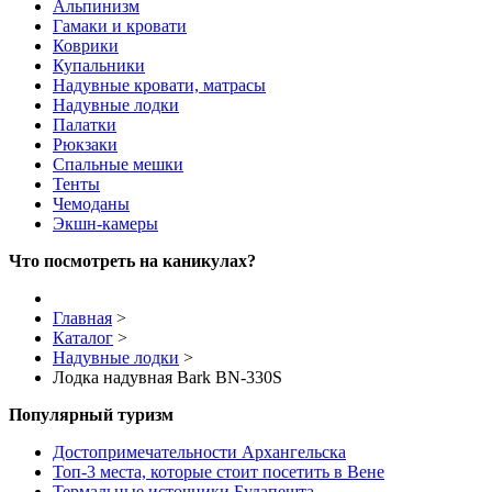
Альпинизм
Гамаки и кровати
Коврики
Купальники
Надувные кровати, матрасы
Надувные лодки
Палатки
Рюкзаки
Спальные мешки
Тенты
Чемоданы
Экшн-камеры
Что посмотреть на каникулах?
Главная
>
Каталог
>
Надувные лодки
>
Лодка надувная Bark BN-330S
Популярный туризм
Достопримечательности Архангельска
Топ-3 места, которые стоит посетить в Вене
Термальные источники Будапешта