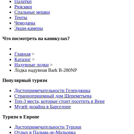
Палатки
Рюкзаки
Спальные мешки
Тенты
Чемоданы
Экшн-камеры
Что посмотреть на каникулах?
Главная
>
Каталог
>
Надувные лодки
>
Лодка надувная Bark B-280NP
Популярный туризм
Достопримечательности Геленджика
Странноприимный дом Шереметьева
Топ-3 места, которые стоит посетить в Вене
Музей дизайна в Барселоне
Туризм в Европе
Достопримечательности Турции
Отдых в Пальма-де-Мальорка