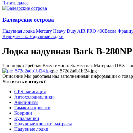
Читать далее
Балеарские острова
Надувная лодка Mercury Heavy Duty AIR PRO 400
Весла Францу
Вернуться к: Надувные лодки
Лодка надувная Bark B-280NP
Тип лодки Гребная Вместимость 3х-местная Материал ПВХ Тип
pic_572d2adb1bf24.jpg
Описание
Мы работаем над заполнениеми информации о товар
Что взять в отпуск?
GPS навигация
Автохолодильники
Альпинизм
Гамаки и кровати
Коврики
Купальники
Надувные кровати, матрасы
Надувные лодки