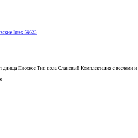
зские Intex 59623
 днища Плоское Тип пола Сланевый Комплектация c веслами и н
е