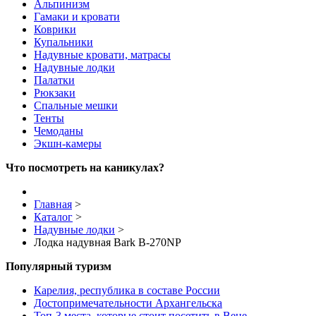
Альпинизм
Гамаки и кровати
Коврики
Купальники
Надувные кровати, матрасы
Надувные лодки
Палатки
Рюкзаки
Спальные мешки
Тенты
Чемоданы
Экшн-камеры
Что посмотреть на каникулах?
Главная
>
Каталог
>
Надувные лодки
>
Лодка надувная Bark B-270NP
Популярный туризм
Карелия, республика в составе России
Достопримечательности Архангельска
Топ-3 места, которые стоит посетить в Вене