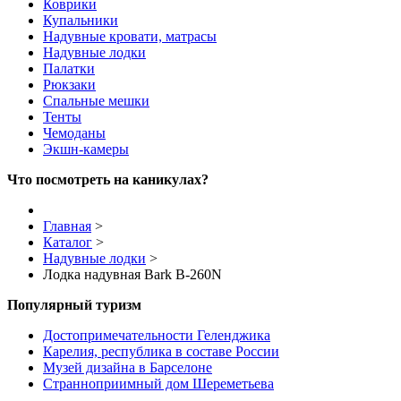
Коврики
Купальники
Надувные кровати, матрасы
Надувные лодки
Палатки
Рюкзаки
Спальные мешки
Тенты
Чемоданы
Экшн-камеры
Что посмотреть на каникулах?
Главная
>
Каталог
>
Надувные лодки
>
Лодка надувная Bark B-260N
Популярный туризм
Достопримечательности Геленджика
Карелия, республика в составе России
Музей дизайна в Барселоне
Странноприимный дом Шереметьева