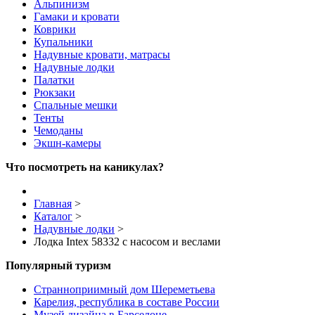
Альпинизм
Гамаки и кровати
Коврики
Купальники
Надувные кровати, матрасы
Надувные лодки
Палатки
Рюкзаки
Спальные мешки
Тенты
Чемоданы
Экшн-камеры
Что посмотреть на каникулах?
Главная
>
Каталог
>
Надувные лодки
>
Лодка Intex 58332 с насосом и веслами
Популярный туризм
Странноприимный дом Шереметьева
Карелия, республика в составе России
Музей дизайна в Барселоне