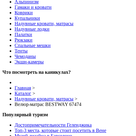
Альпинизм
Гамаки и кровати
Коврики
Купальники
Надувные кровати, матрасы
Надувные лодки
Палатки
Рюкзаки
Спальные мешки
Тенты
Чемоданы
Экшн-камеры
Что посмотреть на каникулах?
Главная
>
Каталог
>
Надувные кровати, матрасы
>
Велюр-матрас BESTWAY 67474
Популярный туризм
Достопримечательности Геленджика
Топ-3 места, которые стоит посетить в Вене
Музей дизайна в Барселоне