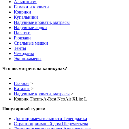
Альпинизм
Гамаки и кровати
Коврики
Купальники
Надувные кровати, матрасы
Надувные лодки
Палатки
Рюкзаки
Спальные мешки
Тенты
Чемоданы
Экшн-камеры
Что посмотреть на каникулах?
Главная
>
Каталог
>
Надувные кровати, матрасы
>
Коврик Therm-A-Rest NeoAir XLite L
Популярный туризм
Достопримечательности Геленджика
Странноприимный дом Шереметьева
Достопримечательности Архангельска