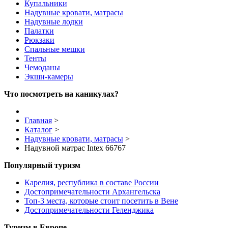
Купальники
Надувные кровати, матрасы
Надувные лодки
Палатки
Рюкзаки
Спальные мешки
Тенты
Чемоданы
Экшн-камеры
Что посмотреть на каникулах?
Главная
>
Каталог
>
Надувные кровати, матрасы
>
Надувной матрас Intex 66767
Популярный туризм
Карелия, республика в составе России
Достопримечательности Архангельска
Топ-3 места, которые стоит посетить в Вене
Достопримечательности Геленджика
Туризм в Европе