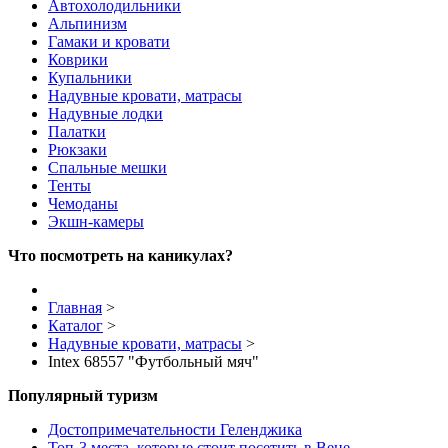
Автохолодильники
Альпинизм
Гамаки и кровати
Коврики
Купальники
Надувные кровати, матрасы
Надувные лодки
Палатки
Рюкзаки
Спальные мешки
Тенты
Чемоданы
Экшн-камеры
Что посмотреть на каникулах?
Главная
>
Каталог
>
Надувные кровати, матрасы
>
Intex 68557 "Футбольный мяч"
Популярный туризм
Достопримечательности Геленджика
Топ-3 места, которые стоит посетить в Вене